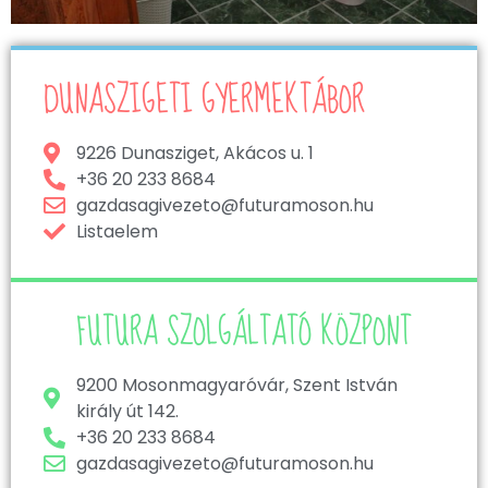
DUNASZIGETI GYERMEKTÁBOR
9226 Dunasziget, Akácos u. 1
+36 20 233 8684
gazdasagivezeto@futuramoson.hu
Listaelem
FUTURA SZOLGÁLTATÓ KÖZPONT
9200 Mosonmagyaróvár, Szent István
király út 142.
+36 20 233 8684
gazdasagivezeto@futuramoson.hu